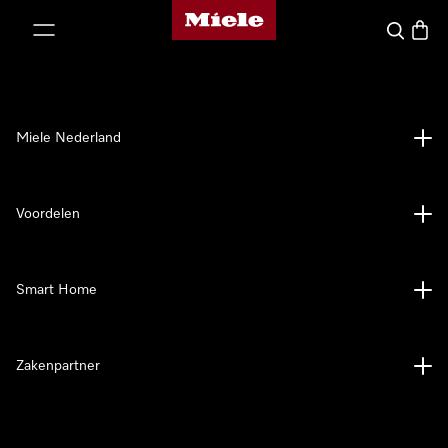
Homepage van Miele
ct naar inhoud
Wat zoek 
Winke
Miele Nederland
Voordelen
Smart Home
Zakenpartner