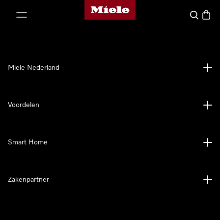
Homepage van Miele
ct naar inhoud
Wat zoek 
Winke
Miele Nederland
Voordelen
Smart Home
Zakenpartner