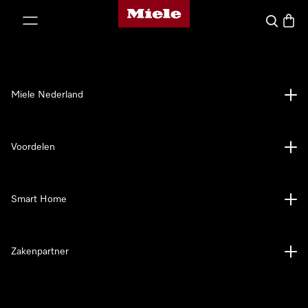
Homepage van Miele
ct naar inhoud
Wat zoek 
Winke
Miele Nederland
Voordelen
Smart Home
Zakenpartner