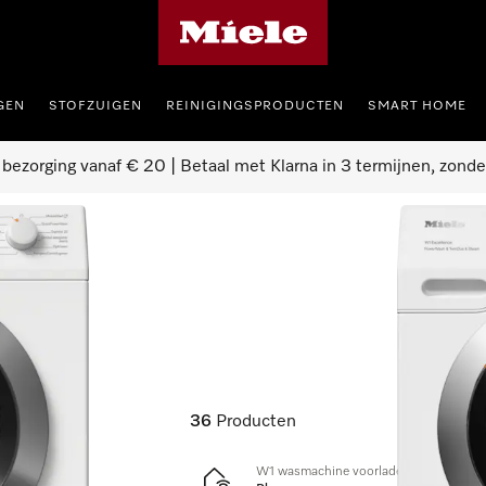
Homepage van Miele
GEN
STOFZUIGEN
REINIGINGSPRODUCTEN
SMART HOME
 bezorging vanaf € 20 | Betaal met Klarna in 3 termijnen, zonde
36
Producten
W1 wasmachine voorlader: