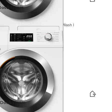
Dos&Steam
ngen)
in I Autom. dosering I QuickPowerWash I
elabel
d
is levering
Dos&Steam
ngen)