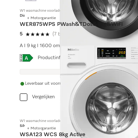
W1 wasmachine voorlader:
Diamond
+ Motorgarantie
WER875WPS PWash&TDos&9kg&WiFi
5
(7 beoordelingen)
5 sterren op 5
A I 9 kg I 1600 omw./min I M Touch I Automatische 
Online Label Flag, Energielabel
Productinformatieblad
Leverbaar uit voorraad met gratis levering
Vergelijken
W1 wasmachine voorlader:
Silver
+ Motorgarantie
WSA123 WCS 8kg Active