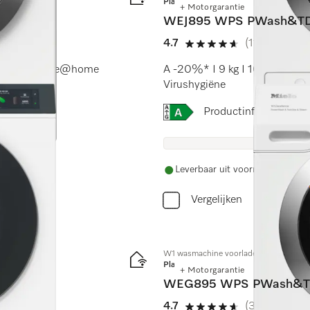
Platinum
+ Motorgarantie
WEJ895 WPS PWash&T
4.7
(11 beoordeli
4.7 sterren op 5
rWash I Miele@home
A -20%* I 9 kg I 1600 omw/m
Virushygiëne
Online Label Flag, Energi
Productinformatiebla
Leverbaar uit voorraad met grat
Vergelijken
W1 wasmachine voorlader:
Platinum
+ Motorgarantie
WEG895 WPS PWash&T
4.7
(3 beoordeli