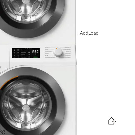
min I CapDosing I SoftCare-trommel I AddLoad
elabel
d
is levering
kg