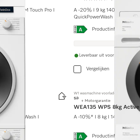
4.7 sterren op 5
 dosering I M Touch Pro I
A -20% I 9 kg 1400 omw./min
QuickPowerWash
Online Label Flag, Energi
Productinformatiebla
Leverbaar uit voorraad met grat
Vergelijken
W1 wasmachine voorlader:
Silver
+ Motorgarantie
WEA135 WPS 8kg Active
 QuickPowerWash I
A -10%* I 8 kg I 1400 omw./
Online Label Flag, Energi
Productinformatiebla