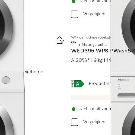
Leverbaar uit voorraad met grat
Vergelijken
W1 wasmachine voorlader:
Gold
+ Motorgarantie
WED395 WPS PWash&S
A-20%* I 9 kg I 1400 tpm I
rWash I Miele@home
Online Label Flag, Energi
Productinformatiebla
Leverbaar uit voorraad met grat
Vergelijken