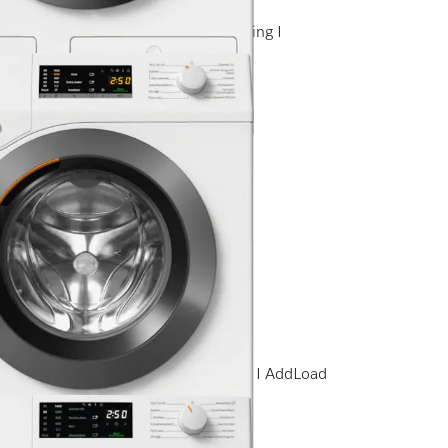
 I SteamCare I Automatische dosering I
elabel
d
is levering
min I CapDosing I SoftCare-trommel I AddLoad
elabel
d