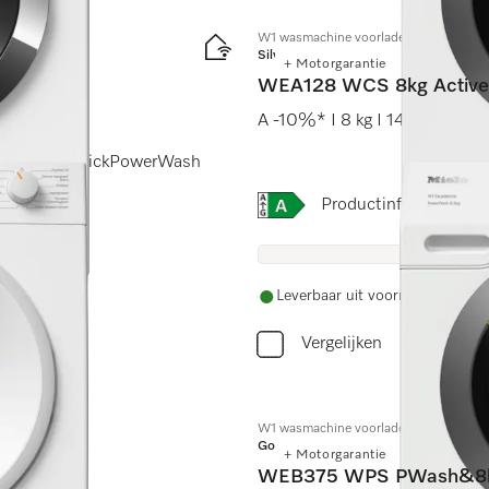
W1 wasmachine voorlader:
Silver
+ Motorgarantie
WEA128 WCS 8kg Active
A -10%* I 8 kg I 1400 omw./
dosering I QuickPowerWash
Online Label Flag, Energi
Productinformatiebla
Leverbaar uit voorraad met grat
Vergelijken
W1 wasmachine voorlader:
Gold
+ Motorgarantie
WEB375 WPS PWash&8