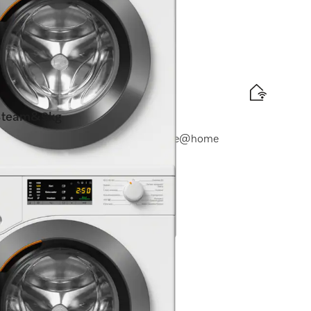
is levering
team&9kg
 SteamCare I QuickPowerWash I Miele@home
elabel
d
is levering