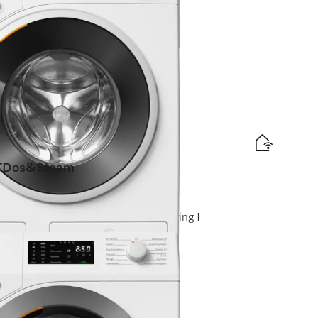
is levering
Dos&Steam
 I SteamCare I Automatische dosering I
elabel
d