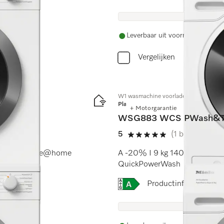
Leverbaar uit voorraad met grat
Vergelijken
W1 wasmachine voorlader:
Platinum
+ Motorgarantie
WSG883 WCS PWash&T
5
(1 beoordeling)
5 sterren op 5
rWash I Miele@home
A -20% I 9 kg 1400 omw./min
QuickPowerWash
Online Label Flag, Energi
Productinformatiebla