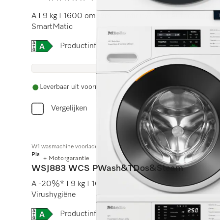
4.8 sterren op 5
A I 9 kg I 1600 omw/min I InfinityCare I Automatische
SmartMatic
Online Label Flag, Energielabel
Productinformatieblad
Leverbaar uit voorraad met gratis levering
Vergelijken
W1 wasmachine voorlader:
Platinum
+ Motorgarantie
WSJ883 WCS PWash&TDos&Steam
A -20%* I 9 kg I 1600 omw/min I Autom. dosering I
Virushygiëne
Online Label Flag, Energielabel
Productinformatieblad