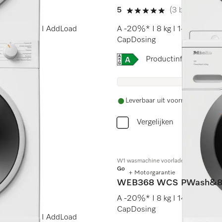
5
(3 beoordeling
5 sterren op 5
are-trommel I AddLoad
A -20%* I 8 kg I 1400 omw.
CapDosing
Online Label Flag, Energi
Productinformatiebla
Leverbaar uit voorraad met grat
Vergelijken
W1 wasmachine voorlader:
Gold
+ Motorgarantie
WEB368 WCS PWash&8
A -20%* I 8 kg I 1400 omw.
CapDosing
are-trommel I AddLoad