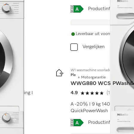
Online Label Flag, Energi
Productinformatiebla
Leverbaar uit voorraad met grat
Vergelijken
W1 wasmachine voorlader:
Platinum
+ Motorgarantie
WWG880 WCS PWash&
sche dosering I
4.9
(13 beoordel
4.9 sterren op 5
A -20% I 9 kg 1400 omw./min
QuickPowerWash
Online Label Flag, Energi
Productinformatiebla