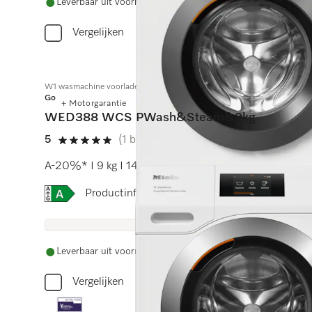
Leverbaar uit voorraad met gratis levering
Vergelijken
W1 wasmachine voorlader:
Gold
+ Motorgarantie
WED388 WCS PWash&Steam&9kg
5
(1 beoordeling)
5 sterren op 5
A-20%* I 9 kg I 1400 tpm I SteamCare I QuickPowe
Online Label Flag, Energielabel
Productinformatieblad
Leverbaar uit voorraad met gratis levering
Vergelijken