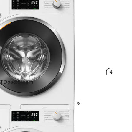
elabel
d
is levering
TDos&Steam
ingen)
 I SteamCare I Automatische dosering I
elabel
d