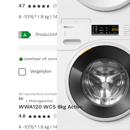
4.7
(6 beoordelingen)
4.7 sterren op 5
A -10%* I 8 kg I 1400 omw./min I CapDosing I SoftC
Online Label Flag, Energielabel
Productinformatieblad
Leverbaar uit voorraad met gratis levering
Vergelijken
W1 wasmachine voorlader:
Silver
+ Motorgarantie
WWA120 WCS 8kg Active
4.8
(9 beoordelingen)
4.8 sterren op 5
A -10%* I 8 kg I 1400 omw./min I CapDosing I SoftC