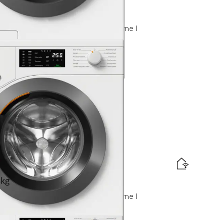
en)
/min I QuickPowerWash I Miele@home I
elabel
d
is levering
kg
/min I QuickPowerWash I Miele@home I