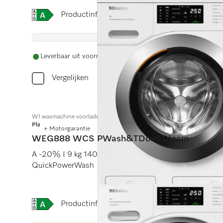
Online Label Flag, Energielabel
Productinformatieblad
Leverbaar uit voorraad met gratis levering
Vergelijken
W1 wasmachine voorlader:
Platinum
+ Motorgarantie
WEG888 WCS PWash&TDos&Steam
A -20% I 9 kg 1400 omw./min I SteamCare I Automati
QuickPowerWash
Online Label Flag, Energielabel
Productinformatieblad