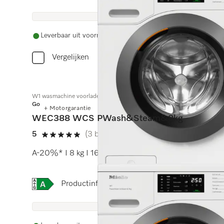
Leverbaar uit voorraad met gratis levering
Vergelijken
W1 wasmachine voorlader:
Gold
+ Motorgarantie
WEC388 WCS PWash&Steam&8kg
5
(3 beoordelingen)
5 sterren op 5
A-20%* I 8 kg I 1600 tpm I SteamCare I QuickPowe
Online Label Flag, Energielabel
Productinformatieblad