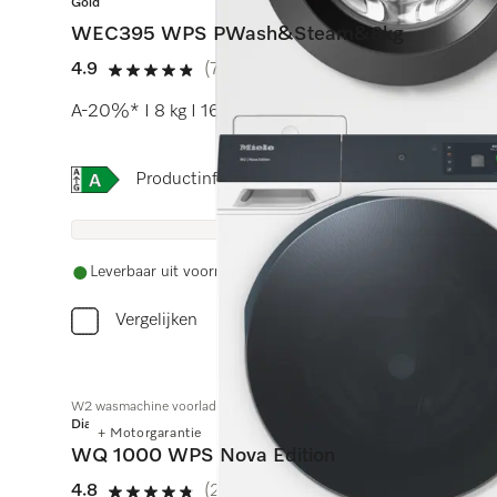
Gold
WEC395 WPS PWash&Steam&8kg
4.9
(7 beoordelingen)
4.9 sterren op 5
A-20%* I 8 kg I 1600 tpm I SteamCare I QuickPowe
Online Label Flag, Energielabel
Productinformatieblad
Leverbaar uit voorraad met gratis levering
Vergelijken
W2 wasmachine voorlader
Diamond
+ Motorgarantie
WQ 1000 WPS Nova Edition
4.8
(24 beoordelingen)