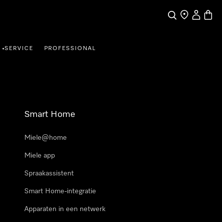
Wat zoek je?
Dealer zoeke
Mijn Acco
Winke
SERVICE
PROFESSIONAL
•
Smart Home
Miele@home
Miele app
Spraakassistent
Smart Home-integratie
Apparaten in een netwerk