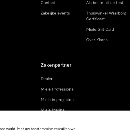
Contact
Als beste uit de test
Zakelijke events
Thuiswinkel Waarborg
Certificaat
Miele Gift Card
Over Klarna
Zakenpartner
Dealers
Miele Professional
Miele in projecten
Miele Marine
Professionele reparateur
 goed werkt. Met uw toestemming gebruiken we