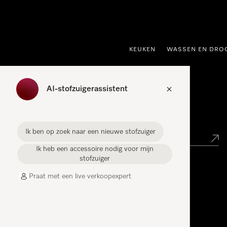
ct naar inhoud
KEUKEN
WASSEN EN DRO
AI-stofzuigerassistent
Miele verkooppunt zoeken
Ik ben op zoek naar een nieuwe stofzuiger
Ik heb een accessoire nodig voor mijn
stofzuiger
Miele Experience Centers
Praat met een live verkoopexpert
Vind jouw Miele Experience Center