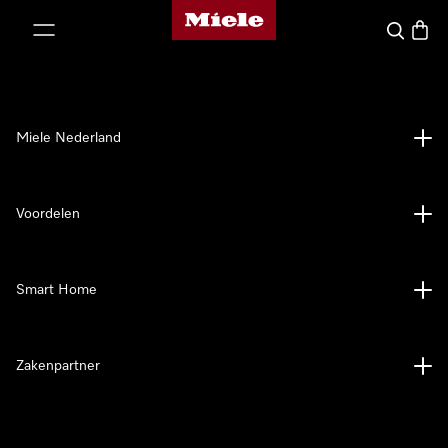
Homepage van Miele
ct naar inhoud
Wat zoek 
Winke
Miele Nederland
Voordelen
Smart Home
Zakenpartner