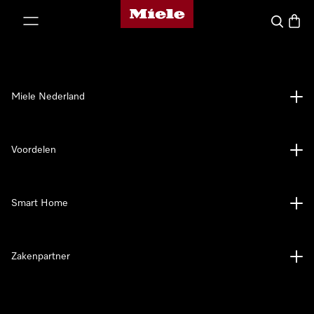
Homepage van Miele
ct naar inhoud
Wat zoek 
Winke
Miele Nederland
Voordelen
Smart Home
Zakenpartner