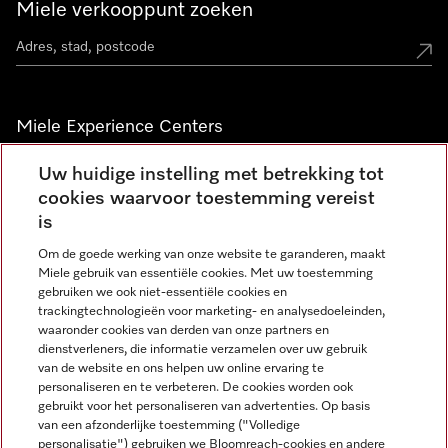
Miele verkooppunt zoeken
Miele Experience Centers
Vind jouw Miele Experience Center
Uw huidige instelling met betrekking tot
cookies waarvoor toestemming vereist
is
Nieuwsbrief
Om de goede werking van onze website te garanderen, maakt
Miele gebruik van essentiële cookies. Met uw toestemming
gebruiken we ook niet-essentiële cookies en
trackingtechnologieën voor marketing- en analysedoeleinden,
waaronder cookies van derden van onze partners en
dienstverleners, die informatie verzamelen over uw gebruik
van de website en ons helpen uw online ervaring te
personaliseren en te verbeteren. De cookies worden ook
gebruikt voor het personaliseren van advertenties. Op basis
Miele op Instagram
Miele op Facebook
Miele op Youtube
van een afzonderlijke toestemming ("Volledige
personalisatie") gebruiken we Bloomreach-cookies en andere