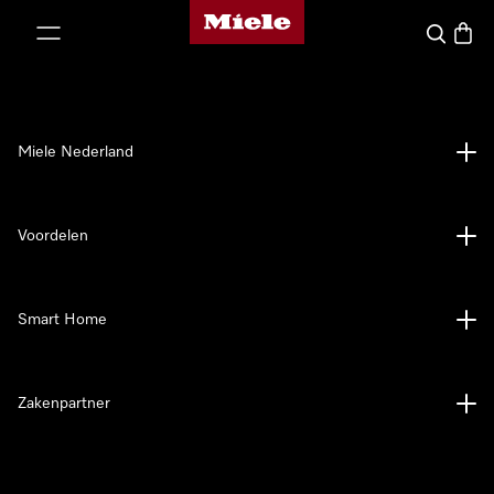
Homepage van Miele
ct naar inhoud
Wat zoek 
Winke
Miele Nederland
Voordelen
Smart Home
Zakenpartner