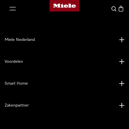
Homepage van Miele
ct naar inhoud
Wat zoek 
Winke
Miele Nederland
Voordelen
Smart Home
Zakenpartner