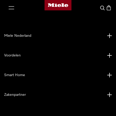
Homepage van Miele
ct naar inhoud
Wat zoek 
Winke
Miele Nederland
Voordelen
Smart Home
Zakenpartner