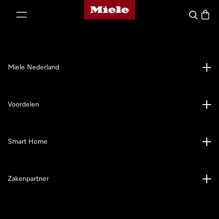
Homepage van Miele
ct naar inhoud
Wat zoek 
Winke
Miele Nederland
Voordelen
Smart Home
Zakenpartner