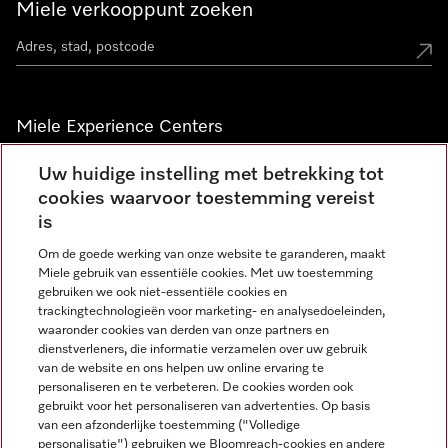
Miele verkooppunt zoeken
Miele Experience Centers
Vind jouw Miele Experience Center
Uw huidige instelling met betrekking tot
cookies waarvoor toestemming vereist
is
Nieuwsbrief
Om de goede werking van onze website te garanderen, maakt
Miele gebruik van essentiële cookies. Met uw toestemming
gebruiken we ook niet-essentiële cookies en
trackingtechnologieën voor marketing- en analysedoeleinden,
waaronder cookies van derden van onze partners en
dienstverleners, die informatie verzamelen over uw gebruik
van de website en ons helpen uw online ervaring te
personaliseren en te verbeteren. De cookies worden ook
gebruikt voor het personaliseren van advertenties. Op basis
Miele op Instagram
Miele op Facebook
Miele op Youtube
van een afzonderlijke toestemming ("Volledige
personalisatie") gebruiken we Bloomreach-cookies en andere