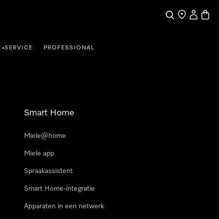
Wat zoek je?
Dealer zoeke
Mijn Acco
Winke
SERVICE
PROFESSIONAL
•
Smart Home
Miele@home
Miele app
Spraakassistent
Smart Home-integratie
Apparaten in een netwerk