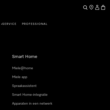
Wat zoek je?
Dealer zoeke
Mijn Acco
Winke
SERVICE
PROFESSIONAL
•
Smart Home
Miele@home
Miele app
Spraakassistent
Smart Home-integratie
Apparaten in een netwerk