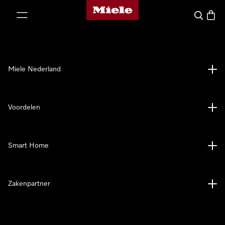
Homepage van Miele
ct naar inhoud
Wat zoek 
Winke
Miele Nederland
Voordelen
Smart Home
Zakenpartner