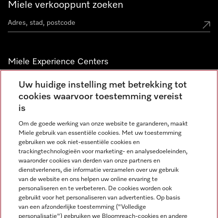
Miele verkooppunt zoeken
Miele Experience Centers
Vind jouw Miele Experience Center
Uw huidige instelling met betrekking tot
cookies waarvoor toestemming vereist
is
Nieuwsbrief
Om de goede werking van onze website te garanderen, maakt
Miele gebruik van essentiële cookies. Met uw toestemming
gebruiken we ook niet-essentiële cookies en
trackingtechnologieën voor marketing- en analysedoeleinden,
waaronder cookies van derden van onze partners en
dienstverleners, die informatie verzamelen over uw gebruik
van de website en ons helpen uw online ervaring te
personaliseren en te verbeteren. De cookies worden ook
gebruikt voor het personaliseren van advertenties. Op basis
Miele op Instagram
Miele op Facebook
Miele op Youtube
van een afzonderlijke toestemming ("Volledige
personalisatie") gebruiken we Bloomreach-cookies en andere