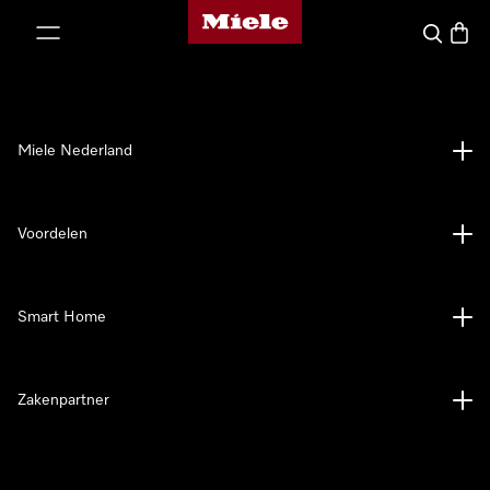
Homepage van Miele
ct naar inhoud
Wat zoek 
Winke
Miele Nederland
Voordelen
Smart Home
Zakenpartner