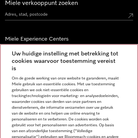
Miele verkooppunt zoeken
Miele Experience Centers
Vind jouw Miele Experience Center
Uw huidige instelling met betrekking tot
cookies waarvoor toestemming vereist
is
Nieuwsbrief
Om de goede werking van onze website te garanderen, maakt
Miele gebruik van essentiële cookies. Met uw toestemming
gebruiken we ook niet-essentiële cookies en
trackingtechnologieën voor marketing- en analysedoeleinden,
waaronder cookies van derden van onze partners en
dienstverleners, die informatie verzamelen over uw gebruik
van de website en ons helpen uw online ervaring te
personaliseren en te verbeteren. De cookies worden ook
gebruikt voor het personaliseren van advertenties. Op basis
Miele op Instagram
Miele op Facebook
Miele op Youtube
van een afzonderlijke toestemming ("Volledige
personalisatie") gebruiken we Bloomreach-cookies en andere