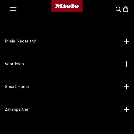
Homepage van Miele
ct naar inhoud
Wat zoek 
Winke
Miele Nederland
Voordelen
Smart Home
Zakenpartner