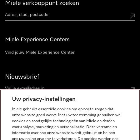
Miele verkooppunt zoeken
Miele Experience Centers
Vind jouw Miele Experience Center
Nieuwsbrief
Uw privacy-instellingen
Miele gebruikt essentiële cookies om ervoor te zorgen dat
onze website goed werkt. Met uw toestemming gebruiken we
cookies en soortgelijke technologieën van Miele en derden
voor analyse, marketing en personalisatie. Deze verzamelen
Miele op Instagram
Miele op Facebook
Miele op Youtube
informatie over hoe onze website wordt gebruikt en helpen
ons uw online ervaring te verbeteren. De cookies worden ook