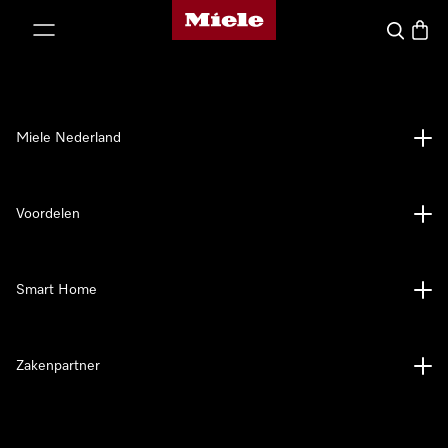
Homepage van Miele
ct naar inhoud
Wat zoek 
Winke
Miele Nederland
Voordelen
Smart Home
Zakenpartner