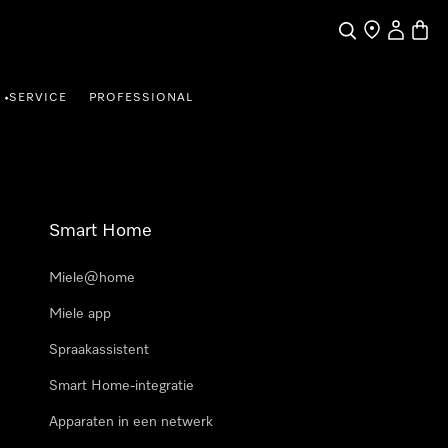
Wat zoek je?
Dealer zoeke
Mijn Acco
Winke
SERVICE
PROFESSIONAL
•
Smart Home
Miele@home
Miele app
Spraakassistent
Smart Home-integratie
Apparaten in een netwerk