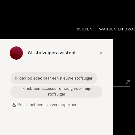
ct naar inhoud
KEUKEN
WASSEN EN DRO
AI-stofzuigerassistent
Miele verkooppunt zoeken
Ik ben op zoek naar een nieuwe stofzuiger
Ik heb een accessoire nodig voor mijn
stofzuiger
Miele Experience Centers
Praat met een live verkoopexpert
Vind jouw Miele Experience Center