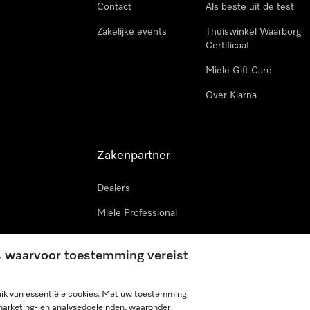
Contact
Als beste uit de test
Zakelijke events
Thuiswinkel Waarborg
Certificaat
Miele Gift Card
Over Klarna
Zakenpartner
Dealers
Miele Professional
Miele in projecten
es waarvoor toestemming vereist
Miele Marine
Professionele reparateur
ik van essentiële cookies. Met uw toestemming
marketing- en analysedoeleinden, waaronder