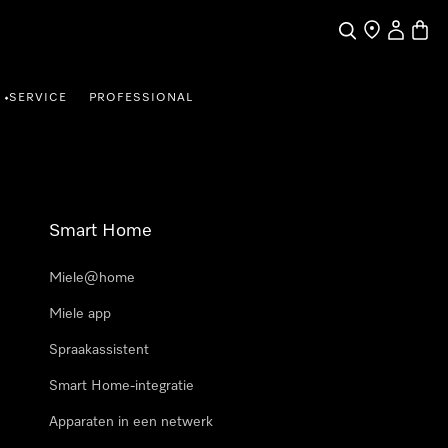
Wat zoek je?
Dealer zoeke
Mijn Acco
Winke
SERVICE
PROFESSIONAL
•
Smart Home
Miele@home
Miele app
Spraakassistent
Smart Home-integratie
Apparaten in een netwerk