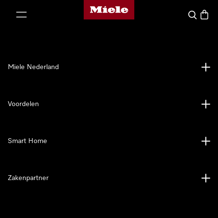
Homepage van Miele
ct naar inhoud
Wat zoek 
Winke
Miele Nederland
Voordelen
Smart Home
Zakenpartner