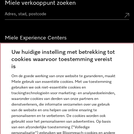
Miele verkooppunt zoeken
Miele Experience Centers
Vind jouw Miele Experience Center
Uw huidige instelling met betrekking tot
cookies waarvoor toestemming vereist
is
Nieuwsbrief
Om de goede werking van onze website te garanderen, maakt
Miele gebruik van essentiële cookies. Met uw toestemming
gebruiken we ook niet-essentiële cookies en
trackingtechnologieën voor marketing- en analysedoeleinden,
waaronder cookies van derden van onze partners en
dienstverleners, die informatie verzamelen over uw gebruik
van de website en ons helpen uw online ervaring te
personaliseren en te verbeteren. De cookies worden ook
gebruikt voor het personaliseren van advertenties. Op basis
Miele op Instagram
Miele op Facebook
Miele op Youtube
van een afzonderlijke toestemming ("Volledige
personalisatie") gebruiken we Bloomreach-cookies en andere