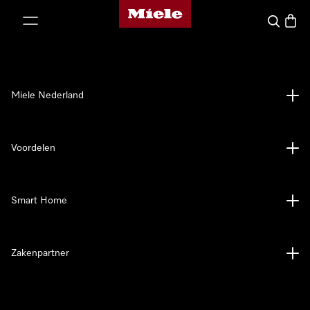
Homepage van Miele
ct naar inhoud
Wat zoek 
Winke
Miele Nederland
Voordelen
Smart Home
Zakenpartner