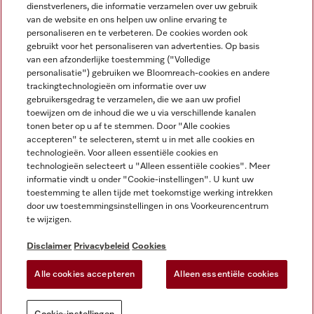
dienstverleners, die informatie verzamelen over uw gebruik
van de website en ons helpen uw online ervaring te
personaliseren en te verbeteren. De cookies worden ook
gebruikt voor het personaliseren van advertenties. Op basis
Miele op Instagram
Miele op Facebook
Miele op Youtube
van een afzonderlijke toestemming ("Volledige
personalisatie") gebruiken we Bloomreach-cookies en andere
trackingtechnologieën om informatie over uw
gebruikersgedrag te verzamelen, die we aan uw profiel
toewijzen om de inhoud die we u via verschillende kanalen
tonen beter op u af te stemmen. Door "Alle cookies
accepteren" te selecteren, stemt u in met alle cookies en
Disclaimer
technologieën. Voor alleen essentiële cookies en
technologieën selecteert u "Alleen essentiële cookies". Meer
Algemene voorwaarden en informatie
informatie vindt u onder "Cookie-instellingen". U kunt uw
Privacybeleid
toestemming te allen tijde met toekomstige werking intrekken
Gebruiksvoorwaarden
door uw toestemmingsinstellingen in ons Voorkeurencentrum
te wijzigen.
Toegankelijkheidsverklaring
Digital Services Act
Disclaimer
Privacybeleid
Cookies
Herroepingsformulier
Alle cookies accepteren
Alleen essentiële cookies
Cookie-instellingen