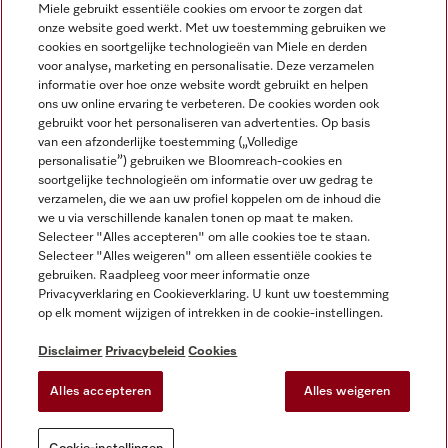
Miele gebruikt essentiële cookies om ervoor te zorgen dat
onze website goed werkt. Met uw toestemming gebruiken we
cookies en soortgelijke technologieën van Miele en derden
voor analyse, marketing en personalisatie. Deze verzamelen
Miele op Instagram
Miele op Facebook
Miele op Youtube
informatie over hoe onze website wordt gebruikt en helpen
ons uw online ervaring te verbeteren. De cookies worden ook
gebruikt voor het personaliseren van advertenties. Op basis
van een afzonderlijke toestemming („Volledige
personalisatie”) gebruiken we Bloomreach-cookies en
soortgelijke technologieën om informatie over uw gedrag te
verzamelen, die we aan uw profiel koppelen om de inhoud die
Disclaimer
we u via verschillende kanalen tonen op maat te maken.
Selecteer "Alles accepteren" om alle cookies toe te staan.
Algemene voorwaarden en informatie
Selecteer "Alles weigeren" om alleen essentiële cookies te
Privacybeleid
gebruiken. Raadpleeg voor meer informatie onze
Gebruiksvoorwaarden
Privacyverklaring en Cookieverklaring. U kunt uw toestemming
op elk moment wijzigen of intrekken in de cookie-instellingen.
Toegankelijkheidsverklaring
Digital Services Act
Disclaimer
Privacybeleid
Cookies
Herroepingsformulier
Alles accepteren
Alles weigeren
Cookie-instellingen