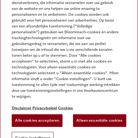
dienstverleners, die informatie verzamelen over uw gebruik
van de website en ons helpen uw online ervaring te
personaliseren en te verbeteren. De cookies worden ook
gebruikt voor het personaliseren van advertenties. Op basis
Miele op Instagram
Miele op Facebook
Miele op Youtube
van een afzonderlijke toestemming ("Volledige
personalisatie") gebruiken we Bloomreach-cookies en andere
trackingtechnologieën om informatie over uw
gebruikersgedrag te verzamelen, die we aan uw profiel
toewijzen om de inhoud die we u via verschillende kanalen
tonen beter op u af te stemmen. Door "Alle cookies
accepteren" te selecteren, stemt u in met alle cookies en
Disclaimer
technologieën. Voor alleen essentiële cookies en
technologieën selecteert u "Alleen essentiële cookies". Meer
Algemene voorwaarden en informatie
informatie vindt u onder "Cookie-instellingen". U kunt uw
Privacybeleid
toestemming te allen tijde met toekomstige werking intrekken
Gebruiksvoorwaarden
door uw toestemmingsinstellingen in ons Voorkeurencentrum
te wijzigen.
Toegankelijkheidsverklaring
Digital Services Act
Disclaimer
Privacybeleid
Cookies
Herroepingsformulier
Alle cookies accepteren
Alleen essentiële cookies
Cookie-instellingen