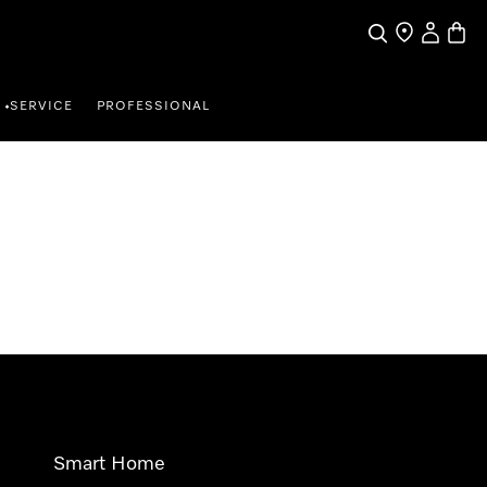
Wat zoek je?
Dealer zoeke
Mijn Acco
Winke
SERVICE
PROFESSIONAL
•
Smart Home