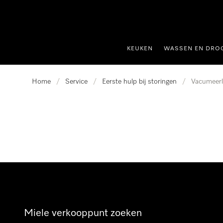
ct naar inhoud
KEUKEN
WASSEN EN DRO
Home
/
Service
/
Eerste hulp bij storingen
/
Vacumeer
Miele verkooppunt zoeken