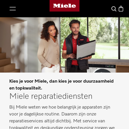
Homepage van Miele
ct naar inhoud
Winke
Wat zoek j
Kies je voor Miele, dan kies je voor duurzaamheid
en topkwaliteit.
Miele reparatiediensten
Bij Miele weten we hoe belangrijk je apparaten zijn
voor je dagelijkse routine. Daarom zijn onze
reparatieservices altijd dichtbij. Met service van
topkwaliteit en deskundige ondersteuning zorgen we