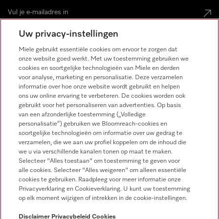
Uw privacy-instellingen
Miele gebruikt essentiële cookies om ervoor te zorgen dat
onze website goed werkt. Met uw toestemming gebruiken we
Miele op Instagram
Miele op Facebook
Miele op Youtube
cookies en soortgelijke technologieën van Miele en derden
voor analyse, marketing en personalisatie. Deze verzamelen
informatie over hoe onze website wordt gebruikt en helpen
ons uw online ervaring te verbeteren. De cookies worden ook
gebruikt voor het personaliseren van advertenties. Op basis
van een afzonderlijke toestemming („Volledige
personalisatie“) gebruiken we Bloomreach-cookies en
soortgelijke technologieën om informatie over uw gedrag te
verzamelen, die we aan uw profiel koppelen om de inhoud die
Disclaimer
we u via verschillende kanalen tonen op maat te maken.
Selecteer "Alles toestaan" om toestemming te geven voor
Algemene voorwaarden en informatie
alle cookies. Selecteer "Alles weigeren" om alleen essentiële
Privacybeleid
cookies te gebruiken. Raadpleeg voor meer informatie onze
Privacyverklaring en Cookieverklaring. U kunt uw toestemming
Gebruiksvoorwaarden
op elk moment wijzigen of intrekken in de cookie-instellingen.
Toegankelijkheidsverklaring
Digital Services Act
Disclaimer
Privacybeleid
Cookies