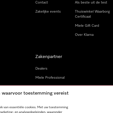
Contact
Als beste uit de test
Zakelijke events
Thuiswinkel Waarborg
Certificaat
Miele Gift Card
Over Klarna
Zakenpartner
Dealers
Miele Professional
Miele in projecten
es waarvoor toestemming vereist
Miele Marine
Professionele reparateur
ik van essentiële cookies. Met uw toestemming
marketing- en analysedoeleinden, waaronder