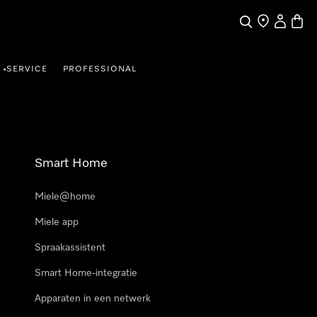
Wat zoek je?
Dealer zoeke
Mijn Acco
Winke
SERVICE
PROFESSIONAL
•
Smart Home
Miele@home
Miele app
Spraakassistent
Smart Home-integratie
Apparaten in een netwerk