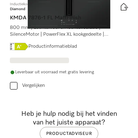
Inductiekookplaat met afzuiging
Diamond
KMDA 7876-1 FL MattFinish
800 mm | Luchtafvoer en luchtcirculatie |
SilenceMotor | PowerFlex XL kookgedeelte |
MattFinish
Online Label Flag, Energielabel
Productinformatieblad
Leverbaar uit voorraad met gratis levering
Vergelijken
Heb je hulp nodig bij het vinden
van het juiste apparaat?
PRODUCTADVISEUR