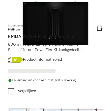
Inductiekookplaat met afzuiging
Platinum
KMDA 7676-1 FL BlackPerfection
800 mm | Luchtafvoer en luchtcirculatie |
SilenceMotor | PowerFlex XL kookgedeelte
Online Label Flag, Energielabel
Productinformatieblad
Leverbaar uit voorraad met gratis levering
Vergelijken