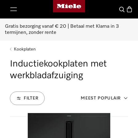
Homepage van Miele
ct naar inhoud
Wat zoek 
Winke
Gratis bezorging vanaf € 20 | Betaal met Klarna in 3
termijnen, zonder rente
Kookplaten
Inductiekookplaten met
werkbladafzuiging
FILTER
MEEST POPULAIR
9
Producten