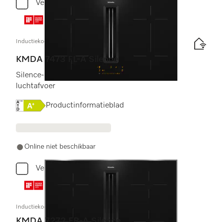
Vergelijken
Inductiekookplaat met afzuiging
KMDA 7473 FL-A Silence
Silence-motor met 2 flex-zones, geschikt voor
luchtafvoer
Online Label Flag, Energielabel
Productinformatieblad
Online niet beschikbaar
Vergelijken
Inductiekookplaat met afzuiging
KMDA 7272 FR-A Silence