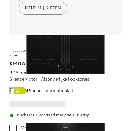
HELP MIJ KIEZEN
Inductiekookplaat met afzuiging
Silver
KMDA 7272-1 FR Silence
806 mm | Luchtafvoer en luchtcirculatie |
SilenceMotor | Afzonderlijke kookzones
Online Label Flag, Energielabel
Productinformatieblad
Leverbaar uit voorraad met gratis levering
Vergelijken