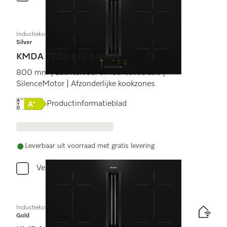
Inductiekookplaat met afzuiging
Silver
KMDA 7272-1 FL Silence
800 mm | Luchtafvoer en luchtcirculatie |
SilenceMotor | Afzonderlijke kookzones
Online Label Flag, Energielabel
Productinformatieblad
Leverbaar uit voorraad met gratis levering
Vergelijken
Inductiekookplaat met afzuiging
Gold