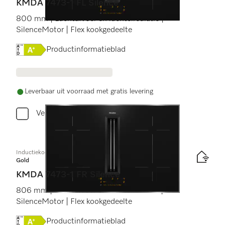
KMDA 7473-1 FL Silence
800 mm | Luchtafvoer en luchtcirculatie |
SilenceMotor | Flex kookgedeelte
Online Label Flag, Energielabel
Productinformatieblad
Leverbaar uit voorraad met gratis levering
Vergelijken
Inductiekookplaat met afzuiging
Gold
KMDA 7473-1 FR Silence
806 mm | Luchtafvoer en luchtcirculatie |
SilenceMotor | Flex kookgedeelte
Online Label Flag, Energielabel
Productinformatieblad