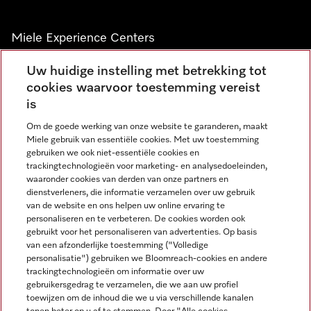
Miele Experience Centers
Vind jouw Miele Experience Center
Uw huidige instelling met betrekking tot
cookies waarvoor toestemming vereist
is
Nieuwsbrief
Om de goede werking van onze website te garanderen, maakt
Miele gebruik van essentiële cookies. Met uw toestemming
gebruiken we ook niet-essentiële cookies en
trackingtechnologieën voor marketing- en analysedoeleinden,
waaronder cookies van derden van onze partners en
dienstverleners, die informatie verzamelen over uw gebruik
van de website en ons helpen uw online ervaring te
personaliseren en te verbeteren. De cookies worden ook
gebruikt voor het personaliseren van advertenties. Op basis
Miele op Instagram
Miele op Facebook
Miele op Youtube
van een afzonderlijke toestemming ("Volledige
personalisatie") gebruiken we Bloomreach-cookies en andere
trackingtechnologieën om informatie over uw
gebruikersgedrag te verzamelen, die we aan uw profiel
toewijzen om de inhoud die we u via verschillende kanalen