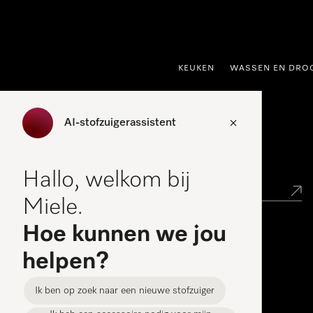
ct naar inhoud
KEUKEN
WASSEN EN DRO
AI-stofzuigerassistent
Miele verkooppunt zoeken
Hallo, welkom bij
Miele.
Hoe kunnen we jou
Miele Experience Centers
helpen?
Vind jouw Miele Experience Center
Ik ben op zoek naar een nieuwe stofzuiger