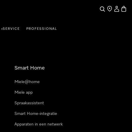
Wat zoek je?
Dealer zoeke
Mijn Acco
Winke
SERVICE
PROFESSIONAL
•
Smart Home
Miele@home
Miele app
Spraakassistent
Smart Home-integratie
Apparaten in een netwerk