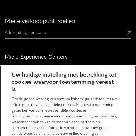
Miele verkooppunt zoeken
Miele Experience Centers
Vind jouw Miele Experience Center
Uw huidige instelling met betrekking tot
cookies waarvoor toestemming vereist
is
Nieuwsbrief
Om de goede werking van onze website te garanderen, maakt
Miele gebruik van essentiële cookies. Met uw toestemming
gebruiken we ook niet-essentiële cookies en
trackingtechnologieën voor marketing- en analysedoeleinden,
waaronder cookies van derden van onze partners en
dienstverleners, die informatie verzamelen over uw gebruik
van de website en ons helpen uw online ervaring te