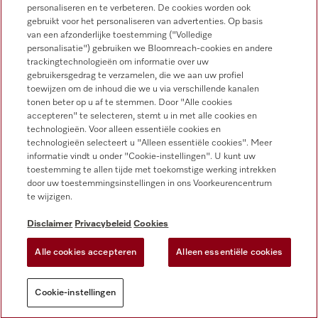
Miele on Instagram
Miele on Facebook
Miele on Youtube
personaliseren en te verbeteren. De cookies worden ook
gebruikt voor het personaliseren van advertenties. Op basis
van een afzonderlijke toestemming ("Volledige
personalisatie") gebruiken we Bloomreach-cookies en andere
trackingtechnologieën om informatie over uw
gebruikersgedrag te verzamelen, die we aan uw profiel
toewijzen om de inhoud die we u via verschillende kanalen
tonen beter op u af te stemmen. Door "Alle cookies
accepteren" te selecteren, stemt u in met alle cookies en
Disclaimer
technologieën. Voor alleen essentiële cookies en
technologieën selecteert u "Alleen essentiële cookies". Meer
Algemene voorwaarden en informatie
informatie vindt u onder "Cookie-instellingen". U kunt uw
Privacybeleid
toestemming te allen tijde met toekomstige werking intrekken
door uw toestemmingsinstellingen in ons Voorkeurencentrum
Gebruiksvoorwaarden
te wijzigen.
Toegankelijkheidsverklaring
Digital Services Act
Disclaimer
Privacybeleid
Cookies
Herroepingsformulier
Alle cookies accepteren
Alleen essentiële cookies
Cookie-instellingen
Cookie-instellingen