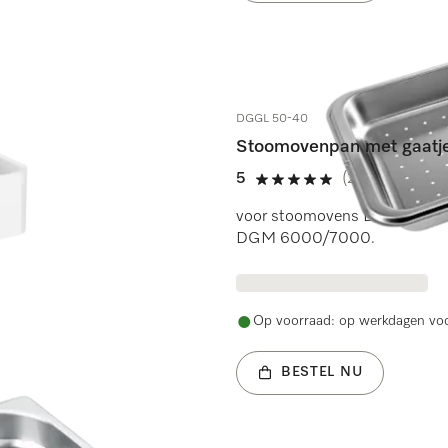
DGGL 50-40
Stoomovenpan met gaatj
5
(2 beoordeling
5 sterren op 5
voor stoomovens DG 7000 en
DGM 6000/7000.
Op voorraad: op werkdagen voo
BESTEL NU