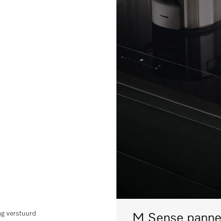
ag verstuurd
M Sense pannen: