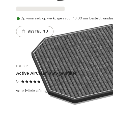
Op voorraad: op werkdagen voor 13.00 uur besteld, vanda
BESTEL NU
DKF 9-P
Active AirClean anti-geurfilter
5
(1 beoordeling)
5 sterren op 5
voor Miele-afzuigkap DA 249-4.