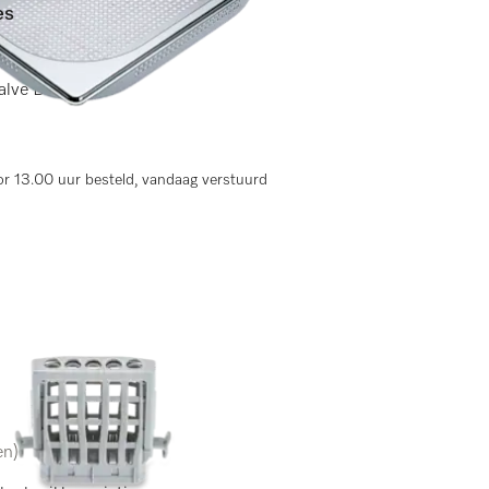
es
en)
halve DG 7000.
r 13.00 uur besteld, vandaag verstuurd
en)