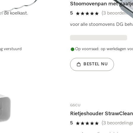
Stoomovenpan met gaatj
n de koelkast.
5
(3 beoordeling
5 sterren op 5
voor alle stoomovens DG be
ag verstuurd
Op voorraad: op werkdagen voo
BESTEL NU
GSCU
Rietjeshouder StrawClean
5
(3 beoordeling
5 sterren op 5