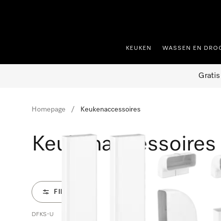
ct naar inhoud
KEUKEN
WASSEN EN DRO
Gratis
Homepage
Keukenaccessoires
Keukenaccessoires
FILTER
DFKS-U