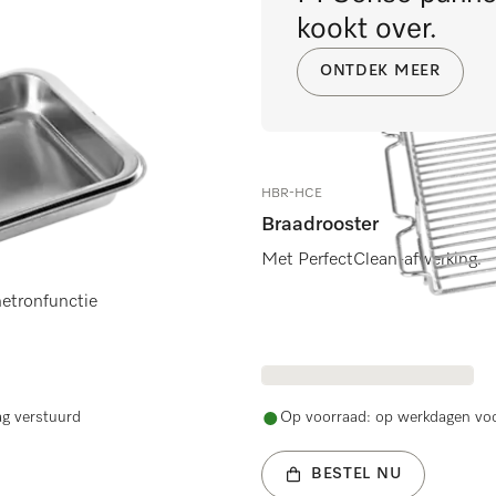
kookt over.
ONTDEK MEER
HBR-HCE
Braadrooster
Met PerfectClean-afwerking.
tronfunctie
ag verstuurd
Op voorraad: op werkdagen voo
BESTEL NU