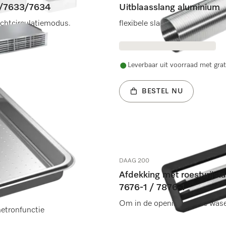
76/7633/7634
Uitblaasslang aluminium
luchtcirculatiemodus.
flexibele slang voor luchtafvo
Leverbaar uit voorraad met grat
BESTEL NU
DAAG 200
Afdekking met roestvrijst
7676-1 / 7876-1
Om in de opening van de was
tronfunctie