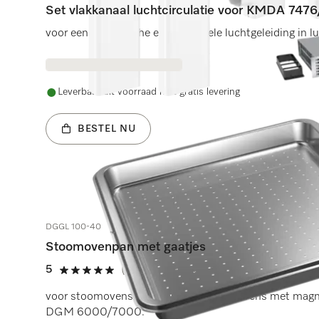
Set vlakkanaal luchtcirculatie voor KMDA 74
voor een hygiënische en individuele luchtgeleiding in 
Leverbaar uit voorraad met gratis levering
BESTEL NU
DGGL 100-40
Stoomovenpan met gaatjes
5
(6 beoordelingen)
5 sterren op 5
voor stoomovens DG 7000 en stoomovens met magne
DGM 6000/7000.