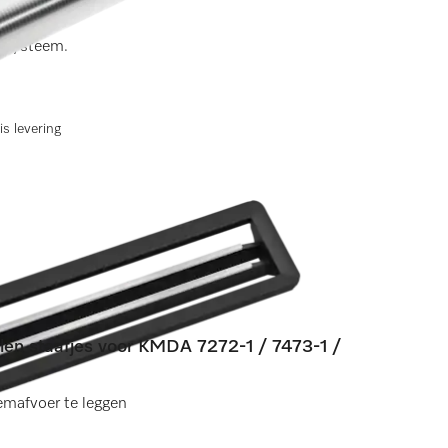
ersysteem.
is levering
alen staafjes voor KMDA 7272-1 / 7473-1 /
emafvoer te leggen