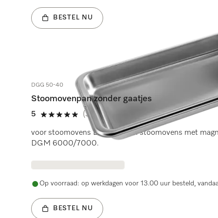
BESTEL NU
DGG 50-40
Stoomovenpan zonder gaatjes
5
(3 beoordelingen)
5 sterren op 5
voor stoomovens DG 7000 en stoomovens met magne
DGM 6000/7000.
Op voorraad: op werkdagen voor 13.00 uur besteld, vanda
BESTEL NU