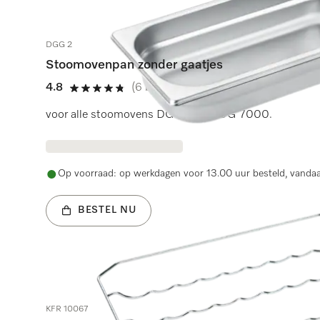
DGG 2
Stoomovenpan zonder gaatjes
4.8
(6 beoordelingen)
4.8 sterren op 5
voor alle stoomovens DG behalve DG 7000.
Op voorraad: op werkdagen voor 13.00 uur besteld, vanda
BESTEL NU
KFR 10067