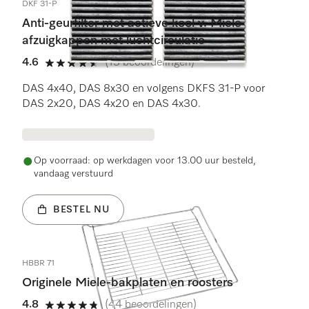
DKF 31-P
Anti-geurfilter met actieve kool v. Miele
afzuigkappen met luchtcirculatie
4.6
(13 beoordelingen)
4.6 sterren op 5
DAS 4x40, DAS 8x30 en volgens DKFS 31-P voor
DAS 2x20, DAS 4x20 en DAS 4x30.
Op voorraad: op werkdagen voor 13.00 uur besteld,
vandaag verstuurd
BESTEL NU
HBBR 71
Originele Miele-bakplaten en roosters
4.8
(44 beoordelingen)