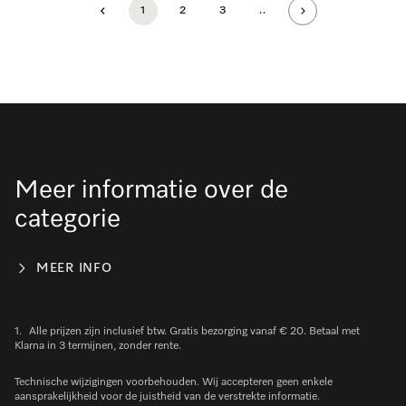
1
2
3
..
Meer informatie over de
categorie
MEER INFO
1.
Alle prijzen zijn inclusief btw. Gratis bezorging vanaf € 20. Betaal met
Klarna in 3 termijnen, zonder rente.
Technische wijzigingen voorbehouden. Wij accepteren geen enkele
aansprakelijkheid voor de juistheid van de verstrekte informatie.