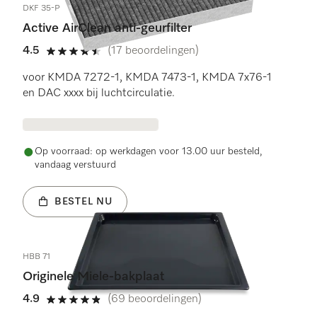
DKF 35-P
Active AirClean anti-geurfilter
4.5
(17 beoordelingen)
4.5 sterren op 5
voor KMDA 7272-1, KMDA 7473-1, KMDA 7x76-1
en DAC xxxx bij luchtcirculatie.
Op voorraad: op werkdagen voor 13.00 uur besteld,
vandaag verstuurd
BESTEL NU
HBB 71
Originele Miele-bakplaat
4.9
(69 beoordelingen)
4.9 sterren op 5