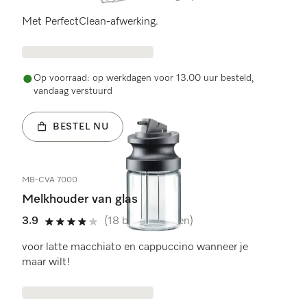
4.8 sterren op 5
Met PerfectClean-afwerking.
Op voorraad: op werkdagen voor 13.00 uur besteld,
vandaag verstuurd
BESTEL NU
MB-CVA 7000
Melkhouder van glas
3.9
(18 beoordelingen)
3.9 sterren op 5
voor latte macchiato en cappuccino wanneer je
maar wilt!