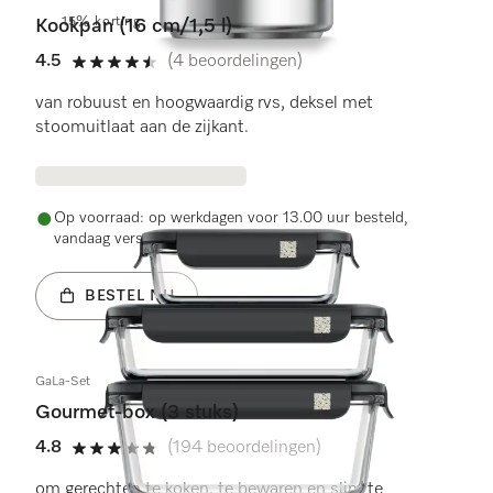
15% korting
Kookpan (16 cm/1,5 l)
4.5
(4 beoordelingen)
4.5 sterren op 5
van robuust en hoogwaardig rvs, deksel met
stoomuitlaat aan de zijkant.
Op voorraad: op werkdagen voor 13.00 uur besteld,
vandaag verstuurd
BESTEL NU
GaLa-Set
Gourmet-box (3 stuks)
4.8
(194 beoordelingen)
4.8 sterren op 5
om gerechten te koken, te bewaren en slim te