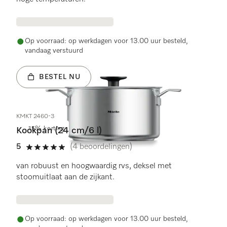
Op voorraad: op werkdagen voor 13.00 uur besteld,
vandaag verstuurd
BESTEL NU
KMKT 2460-3
15% korting
Kookpan (24 cm/6 l)
5
(4 beoordelingen)
5 sterren op 5
van robuust en hoogwaardig rvs, deksel met
stoomuitlaat aan de zijkant.
Op voorraad: op werkdagen voor 13.00 uur besteld,