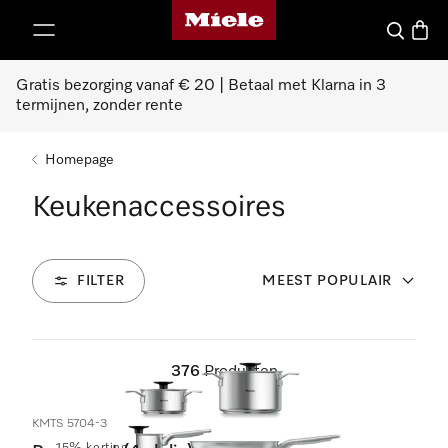
Homepage van Miele
ct naar inhoud
Wat zoek 
Winke
Gratis bezorging vanaf € 20 | Betaal met Klarna in 3
termijnen, zonder rente
Homepage
Keukenaccessoires
FILTER
MEEST POPULAIR
376
Producten
KMTS 5704-3