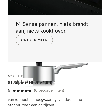
M Sense pannen: niets brandt
aan, niets kookt over.
ONTDEK MEER
KMST 1615-3
15% korting
Steelpan (16 cm/1,5 l)
5
(6 beoordelingen)
5 sterren op 5
van robuust en hoogwaardig rvs, deksel met
stoomuitlaat aan de zijkant.