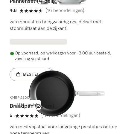
15% korting
Pannenset (4-delig)
4.6
(16 beoordelingen)
4.6 sterren op 5
van robuust en hoogwaardig rvs, deksel met
stoomuitlaat aan de zijkant.
Op voorraad: op werkdagen voor 13.00 uur besteld,
vandaag verstuurd
BESTEL NU
KMBP 2800-3
15% korting
Braadpan (28 cm)
5
(16 beoordelingen)
5 sterren op 5
van roestvrij staal voor langdurige prestaties ook op
hoge temperaturen.