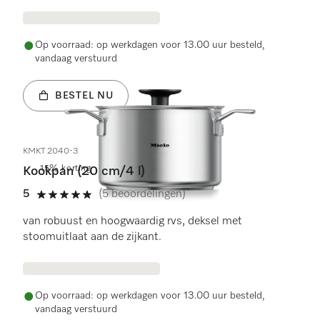
Op voorraad: op werkdagen voor 13.00 uur besteld,
vandaag verstuurd
BESTEL NU
KMKT 2040-3
15% korting
Kookpan (20 cm/4 l)
5
(5 beoordelingen)
5 sterren op 5
van robuust en hoogwaardig rvs, deksel met
stoomuitlaat aan de zijkant.
Op voorraad: op werkdagen voor 13.00 uur besteld,
vandaag verstuurd