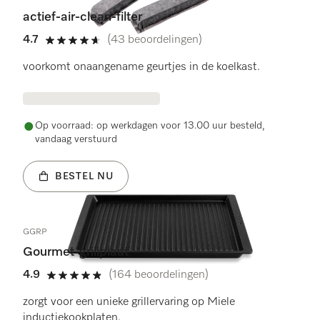
actief-air-clean-filter
4.7
(43 beoordelingen)
4.7 sterren op 5
voorkomt onaangename geurtjes in de koelkast.
Op voorraad: op werkdagen voor 13.00 uur besteld,
vandaag verstuurd
BESTEL NU
GGRP
Gourmet-grillplaat
4.9
(164 beoordelingen)
4.9 sterren op 5
zorgt voor een unieke grillervaring op Miele
inductiekookplaten.