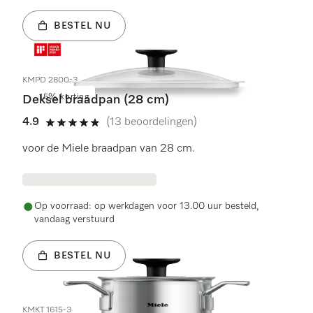
BESTEL NU
KMPD 2800-3
15% korting
Deksel braadpan (28 cm)
4.9
(13 beoordelingen)
4.9 sterren op 5
voor de Miele braadpan van 28 cm.
Op voorraad: op werkdagen voor 13.00 uur besteld,
vandaag verstuurd
BESTEL NU
KMKT 1615-3