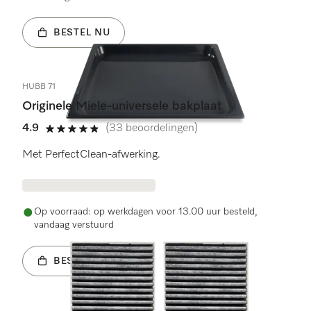
BESTEL NU
HUBB 71
Originele Miele-universele bakplaat
4.9
(33 beoordelingen)
4.9 sterren op 5
Met PerfectClean-afwerking.
Op voorraad: op werkdagen voor 13.00 uur besteld,
vandaag verstuurd
BESTEL NU