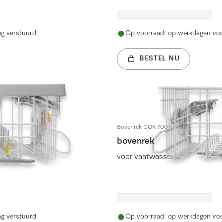
ag verstuurd
Op voorraad: op werkdagen voo
BESTEL NU
Bovenrek GOK 7005
bovenrek
voor vaatwassers
ag verstuurd
Op voorraad: op werkdagen voo