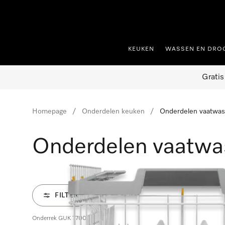
ct naar inhoud
KEUKEN
WASSEN EN DRO
Gratis
Homepage
Onderdelen keuken
Onderdelen vaatwas
Onderdelen vaatwa
FILTER
Onderrek GUK 7700