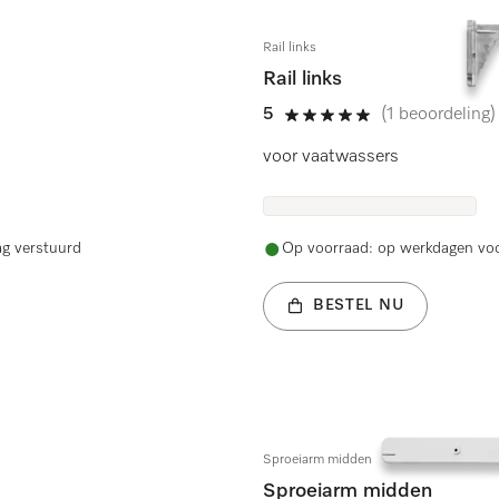
Rail links
Rail links
5
(1 beoordeling)
5 sterren op 5
voor vaatwassers
ag verstuurd
Op voorraad: op werkdagen voo
BESTEL NU
Sproeiarm midden
Sproeiarm midden