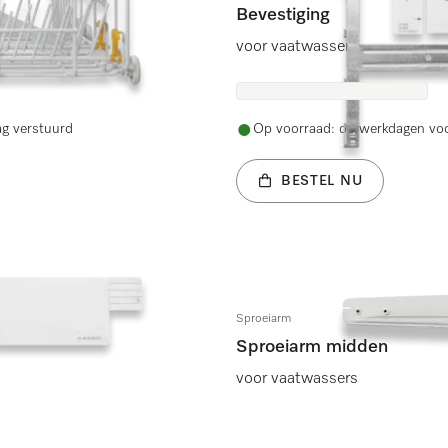
Bevestiging
voor vaatwassers
ag verstuurd
Op voorraad: op werkdagen voo
BESTEL NU
Sproeiarm
Sproeiarm midden
voor vaatwassers