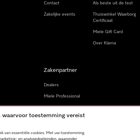
Contact
Als beste uit de test
Zakelijke events
Thuiswinkel Waarborg
Certificaat
Miele Gift Card
Over Klarna
Zakenpartner
Dealers
Miele Professional
Miele in projecten
es waarvoor toestemming vereist
Miele Marine
Professionele reparateur
ik van essentiële cookies. Met uw toestemming
marketing- en analysedoeleinden, waaronder