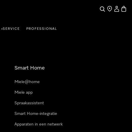
Wat zoek je?
Dealer zoeke
Mijn Acco
Winke
SERVICE
PROFESSIONAL
•
Smart Home
Miele@home
Miele app
Spraakassistent
Smart Home-integratie
Apparaten in een netwerk