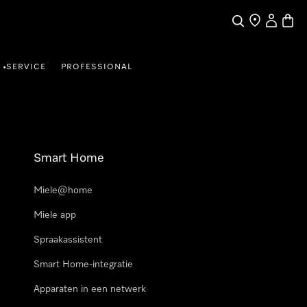
Wat zoek je?
Dealer zoeke
Mijn Acco
Winke
SERVICE
PROFESSIONAL
•
Smart Home
Miele@home
Miele app
Spraakassistent
Smart Home-integratie
Apparaten in een netwerk