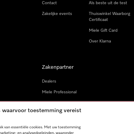
Contact
Als beste uit de test
Zakelijke events
Thuiswinkel Waarborg
Certificaat
Miele Gift Card
Over Klarna
Zakenpartner
Dealers
Miele Professional
Miele in projecten
es waarvoor toestemming vereist
Miele Marine
Professionele reparateur
ik van essentiële cookies. Met uw toestemming
marketing- en analysedoeleinden, waaronder