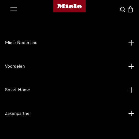
Homepage van Miele
ct naar inhoud
Wat zoek 
Winke
Miele Nederland
Voordelen
Smart Home
Zakenpartner