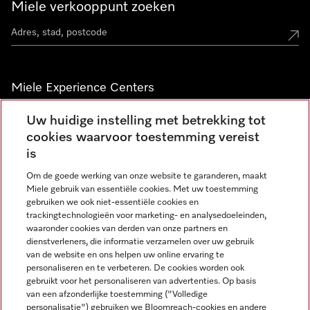
Miele verkooppunt zoeken
Miele Experience Centers
Vind jouw Miele Experience Center
Uw huidige instelling met betrekking tot
cookies waarvoor toestemming vereist
is
Nieuwsbrief
Om de goede werking van onze website te garanderen, maakt
Miele gebruik van essentiële cookies. Met uw toestemming
gebruiken we ook niet-essentiële cookies en
trackingtechnologieën voor marketing- en analysedoeleinden,
waaronder cookies van derden van onze partners en
dienstverleners, die informatie verzamelen over uw gebruik
van de website en ons helpen uw online ervaring te
personaliseren en te verbeteren. De cookies worden ook
gebruikt voor het personaliseren van advertenties. Op basis
Miele op Instagram
Miele op Facebook
Miele op Youtube
van een afzonderlijke toestemming ("Volledige
personalisatie") gebruiken we Bloomreach-cookies en andere