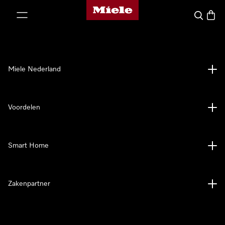
Homepage van Miele
ct naar inhoud
Wat zoek 
Winke
Miele Nederland
Voordelen
Smart Home
Zakenpartner