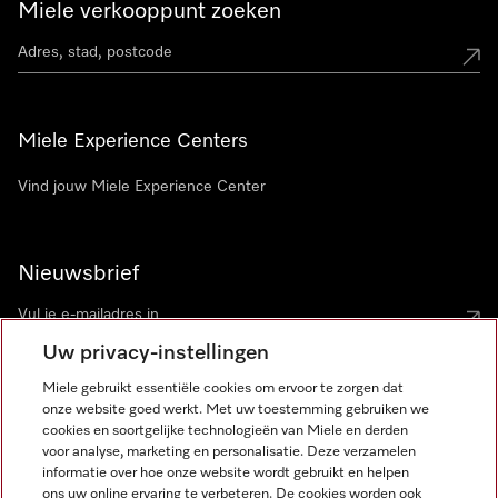
Miele verkooppunt zoeken
Miele Experience Centers
Vind jouw Miele Experience Center
Nieuwsbrief
Uw privacy-instellingen
Miele gebruikt essentiële cookies om ervoor te zorgen dat
onze website goed werkt. Met uw toestemming gebruiken we
cookies en soortgelijke technologieën van Miele en derden
voor analyse, marketing en personalisatie. Deze verzamelen
Miele op Instagram
Miele op Facebook
Miele op Youtube
informatie over hoe onze website wordt gebruikt en helpen
ons uw online ervaring te verbeteren. De cookies worden ook