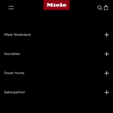
Homepage van Miele
ct naar inhoud
Wat zoek 
Winke
Miele Nederland
Voordelen
Smart Home
Zakenpartner