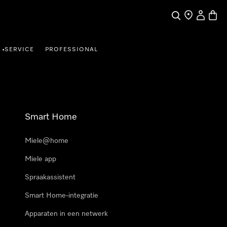
Wat zoek je?
Dealer zoeke
Mijn Acco
Winke
SERVICE
PROFESSIONAL
•
Smart Home
Miele@home
Miele app
Spraakassistent
Smart Home-integratie
Apparaten in een netwerk