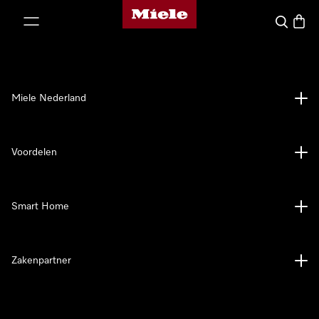
Homepage van Miele
ct naar inhoud
Wat zoek 
Winke
Miele Nederland
Voordelen
Smart Home
Zakenpartner