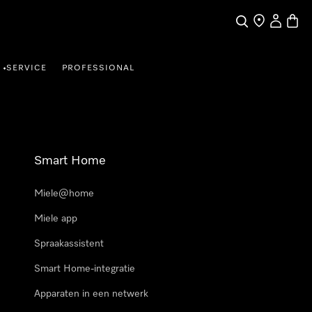
Wat zoek je?
Dealer zoeke
Mijn Acco
Winke
SERVICE
PROFESSIONAL
•
Smart Home
Miele@home
Miele app
Spraakassistent
Smart Home-integratie
Apparaten in een netwerk