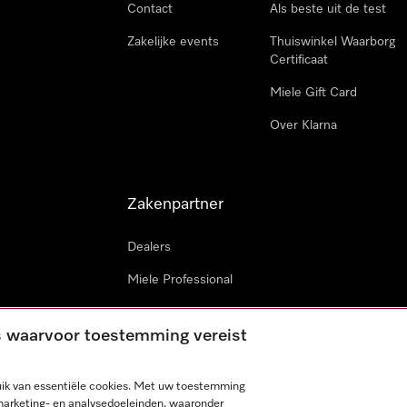
Contact
Als beste uit de test
Zakelijke events
Thuiswinkel Waarborg
Certificaat
Miele Gift Card
Over Klarna
Zakenpartner
Dealers
Miele Professional
Miele in projecten
es waarvoor toestemming vereist
Miele Marine
Professionele reparateur
ik van essentiële cookies. Met uw toestemming
marketing- en analysedoeleinden, waaronder