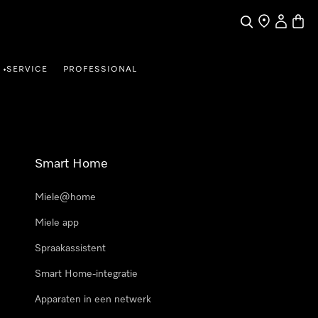
Wat zoek je?
Dealer zoeke
Mijn Acco
Winke
SERVICE
PROFESSIONAL
•
Smart Home
Miele@home
Miele app
Spraakassistent
Smart Home-integratie
Apparaten in een netwerk