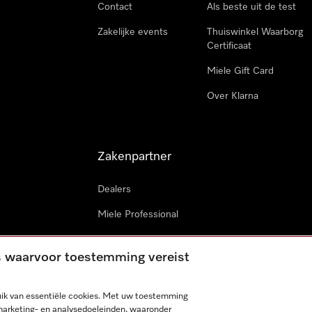
Contact
Als beste uit de test
Zakelijke events
Thuiswinkel Waarborg
Certificaat
Miele Gift Card
Over Klarna
Zakenpartner
Dealers
Miele Professional
Miele in projecten
es waarvoor toestemming vereist
Miele Marine
Professionele reparateur
ik van essentiële cookies. Met uw toestemming
marketing- en analysedoeleinden, waaronder