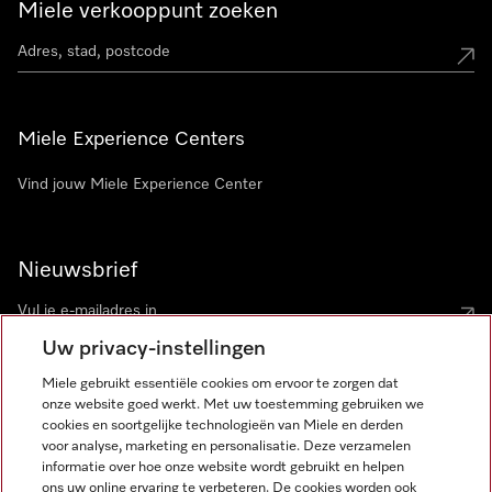
Miele verkooppunt zoeken
Miele Experience Centers
Vind jouw Miele Experience Center
Nieuwsbrief
Uw privacy-instellingen
Miele gebruikt essentiële cookies om ervoor te zorgen dat
onze website goed werkt. Met uw toestemming gebruiken we
cookies en soortgelijke technologieën van Miele en derden
voor analyse, marketing en personalisatie. Deze verzamelen
Miele op Instagram
Miele op Facebook
Miele op Youtube
informatie over hoe onze website wordt gebruikt en helpen
ons uw online ervaring te verbeteren. De cookies worden ook