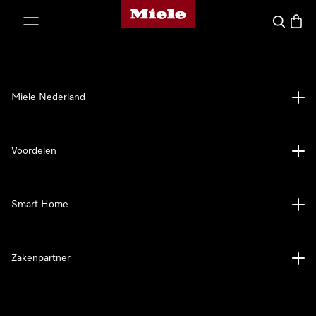
Homepage van Miele
ct naar inhoud
Wat zoek 
Winke
Miele Nederland
Voordelen
Smart Home
Zakenpartner