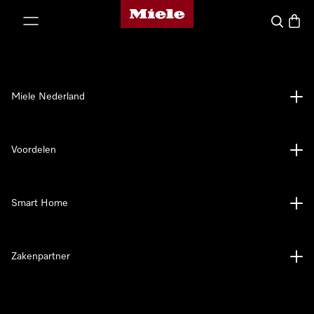
Homepage van Miele
ct naar inhoud
Wat zoek 
Winke
Miele Nederland
Voordelen
Smart Home
Zakenpartner