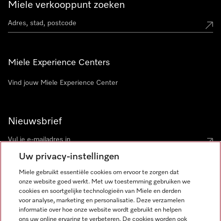
Miele verkooppunt zoeken
Miele Experience Centers
Vind jouw Miele Experience Center
Nieuwsbrief
Uw privacy-instellingen
Miele gebruikt essentiële cookies om ervoor te zorgen dat
onze website goed werkt. Met uw toestemming gebruiken we
cookies en soortgelijke technologieën van Miele en derden
voor analyse, marketing en personalisatie. Deze verzamelen
Miele op Instagram
Miele op Facebook
Miele op Youtube
informatie over hoe onze website wordt gebruikt en helpen
ons uw online ervaring te verbeteren. De cookies worden ook