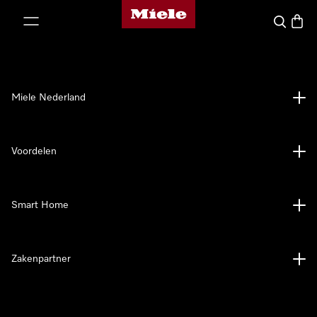
Homepage van Miele
ct naar inhoud
Wat zoek 
Winke
Miele Nederland
Voordelen
Smart Home
Zakenpartner