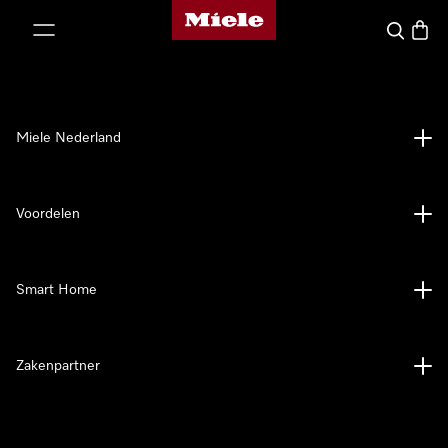
Homepage van Miele
ct naar inhoud
Wat zoek 
Winke
Miele Nederland
Voordelen
Smart Home
Zakenpartner