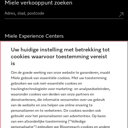
Miele verkooppunt zoeken
Miele Experience Centers
Vind jouw Miele Experience Center
Uw huidige instelling met betrekking tot
cookies waarvoor toestemming vereist
is
Nieuwsbrief
Om de goede werking van onze website te garanderen, maakt
Miele gebruik van essentiële cookies. Met uw toestemming
gebruiken we ook niet-essentiële cookies en
trackingtechnologieën voor marketing- en analysedoeleinden,
waaronder cookies van derden van onze partners en
dienstverleners, die informatie verzamelen over uw gebruik
van de website en ons helpen uw online ervaring te
personaliseren en te verbeteren. De cookies worden ook
gebruikt voor het personaliseren van advertenties. Op basis
Miele op Instagram
Miele op Facebook
Miele op Youtube
van een afzonderlijke toestemming ("Volledige
personalisatie") gebruiken we Bloomreach-cookies en andere