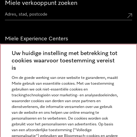
Miele verkooppunt zoeken
Miele Experience Centers
Vind jouw Miele Experience Center
Uw huidige instelling met betrekking tot
cookies waarvoor toestemming vereist
is
Nieuwsbrief
Om de goede werking van onze website te garanderen, maakt
Miele gebruik van essentiële cookies. Met uw toestemming
gebruiken we ook niet-essentiële cookies en
trackingtechnologieën voor marketing- en analysedoeleinden,
waaronder cookies van derden van onze partners en
dienstverleners, die informatie verzamelen over uw gebruik
van de website en ons helpen uw online ervaring te
personaliseren en te verbeteren. De cookies worden ook
gebruikt voor het personaliseren van advertenties. Op basis
Miele op Instagram
Miele op Facebook
Miele op Youtube
van een afzonderlijke toestemming ("Volledige
personalisatie") gebruiken we Bloomreach-cookies en andere