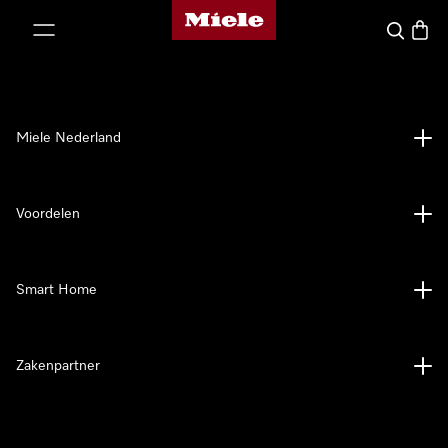
Homepage van Miele
ct naar inhoud
Wat zoek 
Winke
Miele Nederland
Voordelen
Smart Home
Zakenpartner