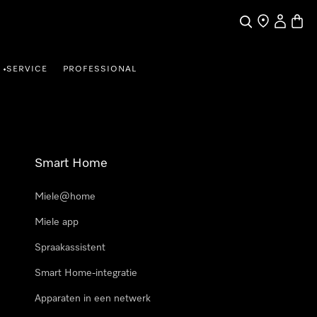
Wat zoek je?
Dealer zoeke
Mijn Acco
Winke
SERVICE
PROFESSIONAL
•
Smart Home
Miele@home
Miele app
Spraakassistent
Smart Home-integratie
Apparaten in een netwerk