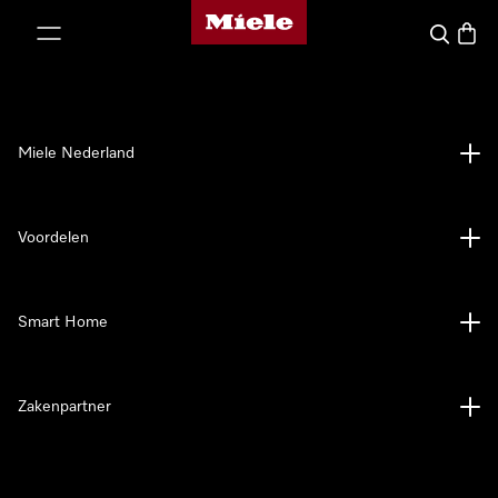
Homepage van Miele
ct naar inhoud
Wat zoek 
Winke
Miele Nederland
Voordelen
Smart Home
Zakenpartner