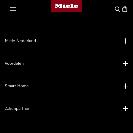
Homepage van Miele
ct naar inhoud
Wat zoek 
Winke
Miele Nederland
Voordelen
Smart Home
Zakenpartner